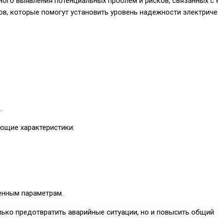
ого выявления потенциальных проблем и рисков, связанных с 
пов, которые помогут установить уровень надежности электриче
.
ющие характеристики:
енным параметрам.
ько предотвратить аварийные ситуации, но и повысить общий