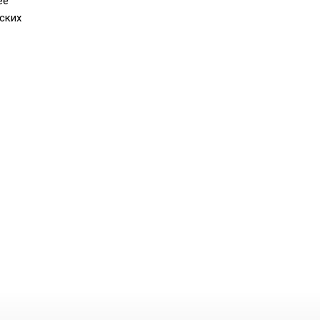
ее
ских