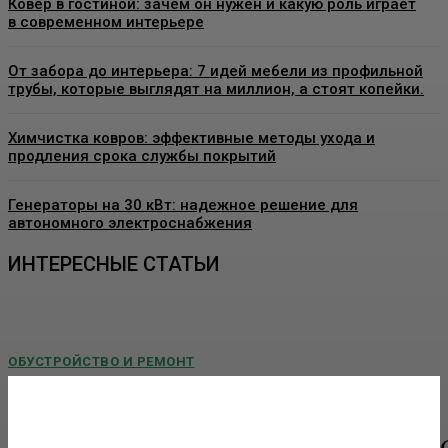
Ковер в гостиной: зачем он нужен и какую роль играет
в современном интерьере
От забора до интерьера: 7 идей мебели из профильной
трубы, которые выглядят на миллион, а стоят копейки.
Химчистка ковров: эффективные методы ухода и
продления срока службы покрытий
Генераторы на 30 кВт: надежное решение для
автономного электроснабжения
ИНТЕРЕСНЫЕ СТАТЬИ
ОБУСТРОЙСТВО И РЕМОНТ
Пластиковые окна в Москве: как выбрать
качественные конструкции и что важно знать
перед установкой