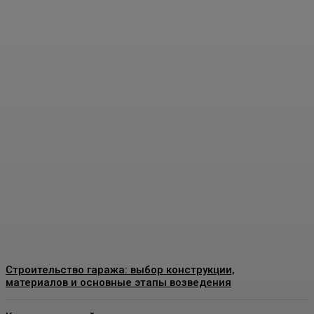
Пластиковые окна в
Москве: как выбрать
качественные
конструкции и что важно
знать перед установкой
Admin
-
26 Июня, 2026
Строительство гаража: выбор конструкции,
материалов и основные этапы возведения