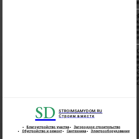
в
Ф
к
н
в
в
п
с
с
SD
STROIMSAMYDOM.RU
Строим вместе
Благоустройство участка
Загородное строительство
Обустройство и ремонт
Сантехника
Электрооборудование