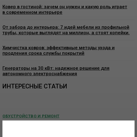
Ковер в гостиной: зачем он нужен и какую роль играет
в современном интерьере
От забора до интерьера: 7 идей мебели из профильной
трубы, которые выглядят на миллион, а стоят копейки.
Химчистка ковров: эффективные методы ухода и
продления срока службы покрытий
Генераторы на 30 кВт: надежное решение для
автономного электроснабжения
ИНТЕРЕСНЫЕ СТАТЬИ
ОБУСТРОЙСТВО И РЕМОНТ
Пластиковые окна в Москве: как выбрать
качественные конструкции и что важно знать