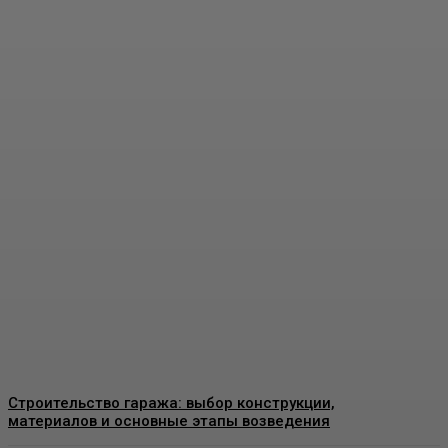
Пластиковые окна в
Москве: как выбрать
качественные
конструкции и что важно
знать перед установкой
Admin
-
26 Июня, 2026
Строительство гаража: выбор конструкции,
материалов и основные этапы возведения