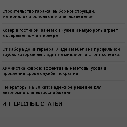
Строительство гаража: выбор конструкции,
материалов и основные этапы возведения
Ковер в гостиной: зачем он нужен и какую роль играет
в современном интерьере
От забора до интерьера: 7 идей мебели из профильной
трубы, которые выглядят на миллион, а стоят копейки.
Химчистка ковров: эффективные методы ухода и
продления срока службы покрытий
Генераторы на 30 кВт: надежное решение для
автономного электроснабжения
ИНТЕРЕСНЫЕ СТАТЬИ