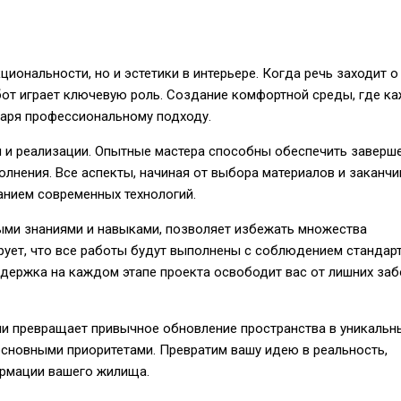
иональности, но и эстетики в интерьере. Когда речь заходит о
бот играет ключевую роль. Создание комфортной среды, где к
даря профессиональному подходу.
 и реализации. Опытные мастера способны обеспечить заверш
полнения. Все аспекты, начиная от выбора материалов и заканчи
анием современных технологий.
ми знаниями и навыками, позволяет избежать множества
ует, что все работы будут выполнены с соблюдением стандарт
держка на каждом этапе проекта освободит вас от лишних заб
ми превращает привычное обновление пространства в уникальн
 основными приоритетами. Превратим вашу идею в реальность,
ормации вашего жилища.