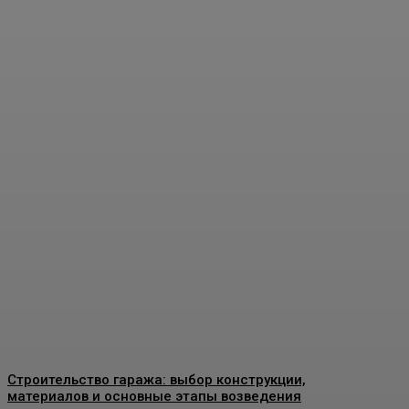
Пластиковые окна в
Москве: как выбрать
качественные
конструкции и что важно
знать перед установкой
Admin
-
26 Июня, 2026
Строительство гаража: выбор конструкции,
материалов и основные этапы возведения