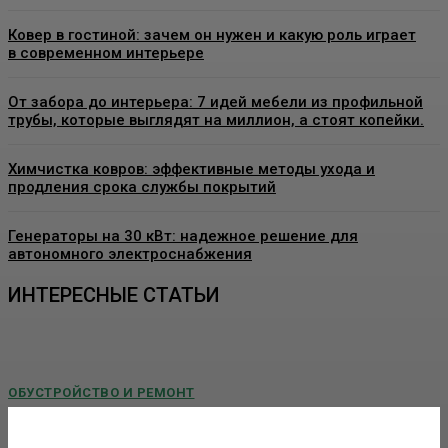
Ковер в гостиной: зачем он нужен и какую роль играет
в современном интерьере
От забора до интерьера: 7 идей мебели из профильной
трубы, которые выглядят на миллион, а стоят копейки.
Химчистка ковров: эффективные методы ухода и
продления срока службы покрытий
Генераторы на 30 кВт: надежное решение для
автономного электроснабжения
ИНТЕРЕСНЫЕ СТАТЬИ
ОБУСТРОЙСТВО И РЕМОНТ
Пластиковые окна в Москве: как выбрать
качественные конструкции и что важно знать