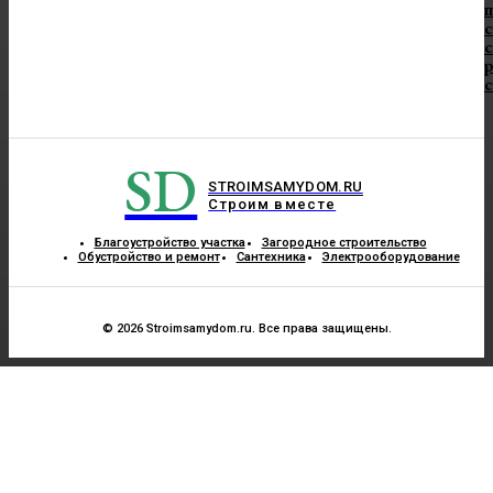
п
с
с
SD
STROIMSAMYDOM.RU
Строим вместе
Благоустройство участка
Загородное строительство
Обустройство и ремонт
Сантехника
Электрооборудование
© 2026 Stroimsamydom.ru. Все права защищены.