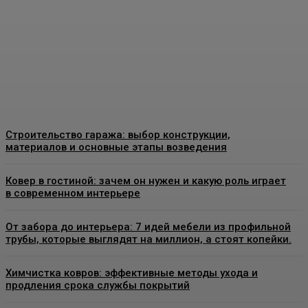
качественные
конструкции и что важно
знать перед установкой
Admin
-
26 Июня, 2026
Строительство гаража: выбор конструкции,
материалов и основные этапы возведения
Ковер в гостиной: зачем он нужен и какую роль играет
в современном интерьере
От забора до интерьера: 7 идей мебели из профильной
трубы, которые выглядят на миллион, а стоят копейки.
Химчистка ковров: эффективные методы ухода и
продления срока службы покрытий