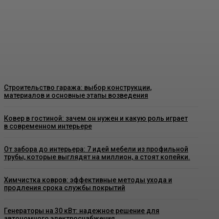
Пластиковые окна в Москве: как
выбрать качественные конструкции
и что важно знать перед установкой
Admin
-
26 Июня, 2026
Строительство гаража: выбор конструкции,
материалов и основные этапы возведения
Ковер в гостиной: зачем он нужен и какую роль играет
в современном интерьере
От забора до интерьера: 7 идей мебели из профильной
трубы, которые выглядят на миллион, а стоят копейки.
Химчистка ковров: эффективные методы ухода и
продления срока службы покрытий
Генераторы на 30 кВт: надежное решение для
автономного электроснабжения