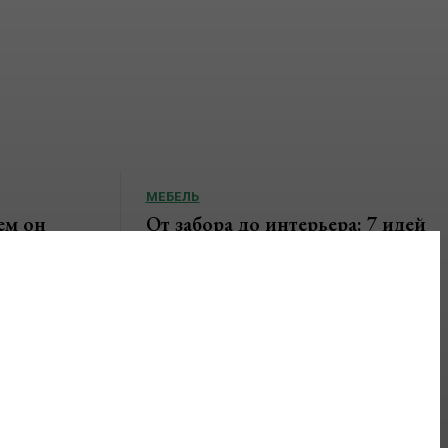
МЕБЕЛЬ
ем он
От забора до интерьера: 7 идей
грает в
мебели из профильной трубы,
ре
которые выглядят на миллион,
а стоят копейки.
ся центральным
. Именно
Магия грубого металла в уютном доме Когда
 после
мы слышим словосочетание «промышленный
...
дизайн», воображение часто рисует холодные
заводские цеха или...