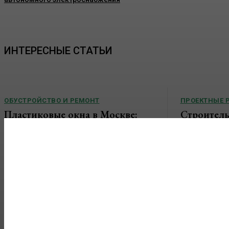
ИНТЕРЕСНЫЕ СТАТЬИ
ОБУСТРОЙСТВО И РЕМОНТ
ПРОЕКТНЫЕ 
Пластиковые окна в Москве:
Строитель
как выбрать качественные
конструкц
конструкции и что важно знать
основные 
перед установкой
Гараж давно п
местом для хра
Современные пластиковые окна давно стали
нередко испол
стандартом для квартир, частных домов,
помещения для.
офисов и коммерческих помещений. Они
помогают поддерживать комфортный...