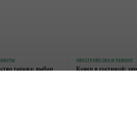
РАБОТЫ
ОБУСТРОЙСТВО И РЕМОНТ
ство гаража: выбор
Ковер в гостиной: зач
ии, материалов и
нужен и какую роль и
этапы возведения
современном интерье
ерестал быть исключительно
Гостиная традиционно считает
нения автомобиля. Сегодня его
помещением дома или квартиры
ьзуют в качестве мастерской,
здесь собираются члены семьи
..
рабочего дня, принимают гостей,