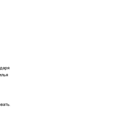
одаря
илья
вать.