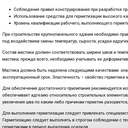
Соблюдение правил конструирования при разработке пр
Использование средства для герметизации высокого ка
Уровень квалификации рабочего, выполняющего гермет
При строительстве крупнопанельного здания необходимо пра
под воздействием смены температур, сырости, усадки идруги
Состав мастики должен соответствовать ширине швов и темпе
мастики, прежде всего, необходимо учитывать ее деформативн
Мастика должна быть наделена следующими качествами: элас
эксплуатационный срок. Эластичность – свойство герметика 
Для обеспечения достаточного прилипания рекомендуется ис
обеспечивает адгезию относительно строительных элементов,
увеличения шва по каким-либо причинам герметик разорвется
Для выполнения герметизации следует привлекать специалис
Герметизацию следует выполнять в строгом соблюдении с те
герметиками в период выпадения осадков.