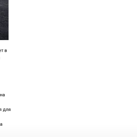
ет в
и
она
я для
да