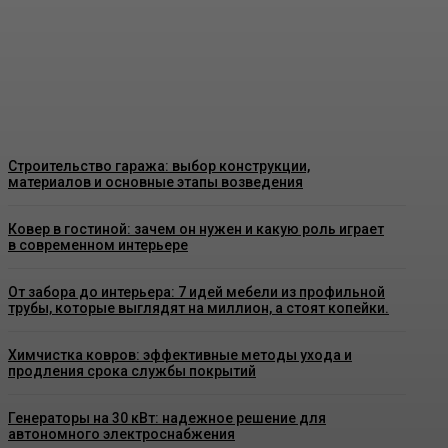
Пластиковые окна в Москве: как
выбрать качественные конструкции
и что важно знать перед установкой
Admin
-
26 Июня, 2026
Строительство гаража: выбор конструкции,
материалов и основные этапы возведения
Ковер в гостиной: зачем он нужен и какую роль играет
в современном интерьере
От забора до интерьера: 7 идей мебели из профильной
трубы, которые выглядят на миллион, а стоят копейки.
Химчистка ковров: эффективные методы ухода и
продления срока службы покрытий
Генераторы на 30 кВт: надежное решение для
автономного электроснабжения