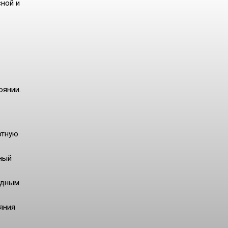
сной и
оянии.
ртную
ный
одным
яния