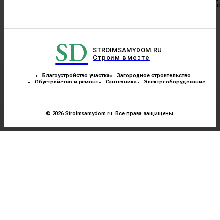
с
SD
STROIMSAMYDOM.RU
Строим вместе
Благоустройство участка
Загородное строительство
Обустройство и ремонт
Сантехника
Электрооборудование
© 2026 Stroimsamydom.ru. Все права защищены.