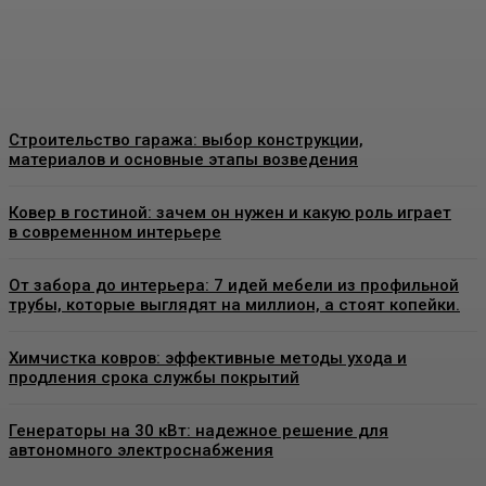
знать перед установкой
Admin
-
26 Июня, 2026
Строительство гаража: выбор конструкции,
материалов и основные этапы возведения
Ковер в гостиной: зачем он нужен и какую роль играет
в современном интерьере
От забора до интерьера: 7 идей мебели из профильной
трубы, которые выглядят на миллион, а стоят копейки.
Химчистка ковров: эффективные методы ухода и
продления срока службы покрытий
Генераторы на 30 кВт: надежное решение для
автономного электроснабжения