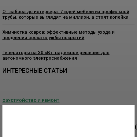
От забора до интерьера: 7 идей мебели из профильной
трубы, которые выглядят на миллион, а стоят копейки.
Химчистка ковров: эффективные методы ухода и
продления срока службы покрытий
Генераторы на 30 кВт: надежное решение для
автономного электроснабжения
ИНТЕРЕСНЫЕ СТАТЬИ
ОБУСТРОЙСТВО И РЕМОНТ
Пластиковые окна в Москве: как выбрать
качественные конструкции и что важно знать
перед установкой
Современные пластиковые окна давно стали стандартом для
квартир, частных домов, офисов и коммерческих помещений. Они