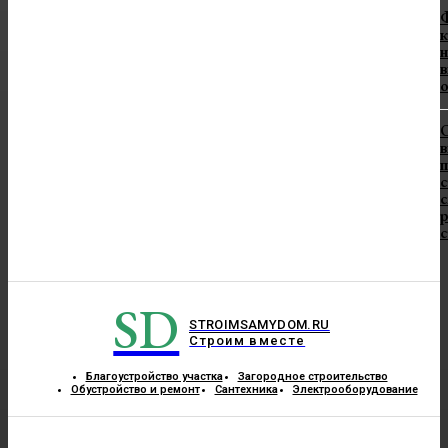
Ф
к
н
в
в
п
с
с
SD
STROIMSAMYDOM.RU
Строим вместе
Благоустройство участка
Загородное строительство
Обустройство и ремонт
Сантехника
Электрооборудование