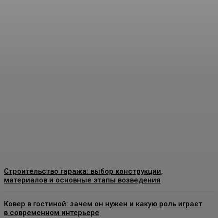
Пластиковые окна в
Москве: как выбрать
качественные
конструкции и что важно
знать перед установкой
Admin
-
26 Июня, 2026
Строительство гаража: выбор конструкции,
материалов и основные этапы возведения
Ковер в гостиной: зачем он нужен и какую роль играет
в современном интерьере