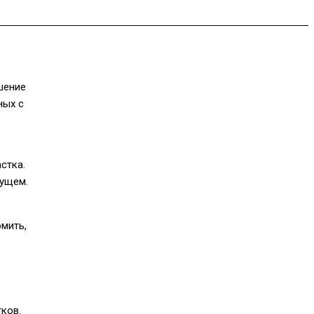
шение
ных с
стка.
дущем.
омить,
ков.