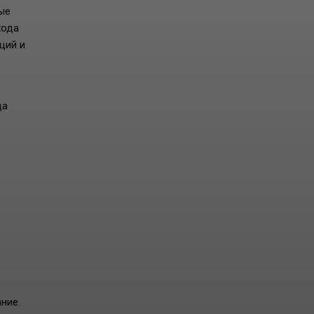
ые
хода
ций и
да
ние.