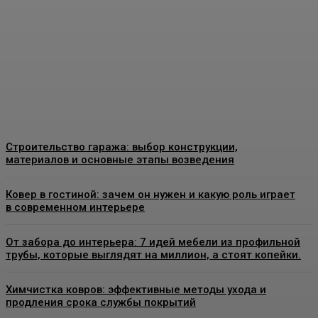
качественные
конструкции и что важно
знать перед установкой
Admin
-
26 Июня, 2026
Строительство гаража: выбор конструкции,
материалов и основные этапы возведения
Ковер в гостиной: зачем он нужен и какую роль играет
в современном интерьере
От забора до интерьера: 7 идей мебели из профильной
трубы, которые выглядят на миллион, а стоят копейки.
Химчистка ковров: эффективные методы ухода и
продления срока службы покрытий