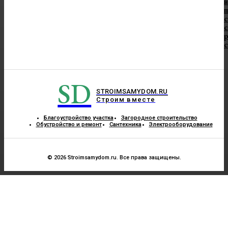
в
п
с
с
SD
STROIMSAMYDOM.RU
Строим вместе
Благоустройство участка
Загородное строительство
Обустройство и ремонт
Сантехника
Электрооборудование
© 2026 Stroimsamydom.ru. Все права защищены.