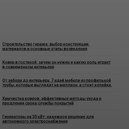
выбрать качественные конструкции
и что важно знать перед установкой
Admin
-
26 Июня, 2026
Строительство гаража: выбор конструкции,
материалов и основные этапы возведения
Ковер в гостиной: зачем он нужен и какую роль играет
в современном интерьере
От забора до интерьера: 7 идей мебели из профильной
трубы, которые выглядят на миллион, а стоят копейки.
Химчистка ковров: эффективные методы ухода и
продления срока службы покрытий
Генераторы на 30 кВт: надежное решение для
автономного электроснабжения