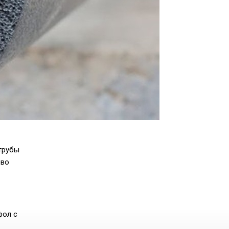
 трубы
 во
фол с