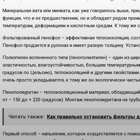
Минеральная вата или минвата, как уже говорилось выше, при
функции, что и ее предшественник, но и обладает рядом преи
температурам, деформациям и кислотным средам. К тому же с 
Фольгированный пенофол – эффективная теплоизоляция, состо
Пенофол продается в рулонах и имеет разную толщину. Устан
Полиэтилен вспененного типа (пенополиэтилен) – один из ши
эластичностью, влагоустойчивостью, большим температурным 
градусов по Цельсию), теплоизоляцией и другими свойствами
очень просто укладывается, к тому же он экологически чисты
Пенополиуретан – теплоизоляционный материал, обладающий
от – 150 до + 220 градусов). Монтаж пенополиуретана на тру
Читать также:
Как правильно установить фильтры 
Первый способ – напыление, которое осуществляется с помо