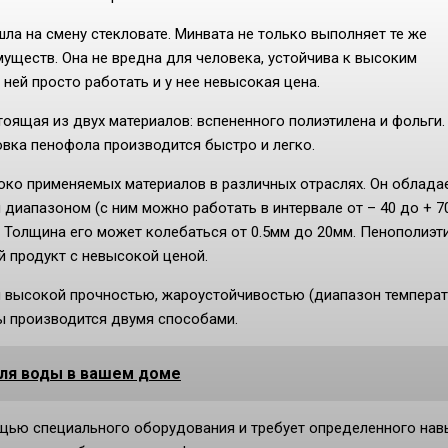
шла на смену стекловате. Минвата не только выполняет те же
муществ. Она не вредна для человека, устойчива к высоким
ней просто работать и у нее невысокая цена.
ящая из двух материалов: вспененного полиэтилена и фольги.
овка пенофола производится быстро и легко.
роко применяемых материалов в различных отраслях. Он облада
диапазоном (с ним можно работать в интервале от – 40 до + 7
. Толщина его может колебаться от 0.5мм до 20мм. Пенополиэт
й продукт с невысокой ценой.
 высокой прочностью, жароустойчивостью (диапазон темпера
бы производится двумя способами.
для воды в вашем доме
щью специального оборудования и требует определенного нав