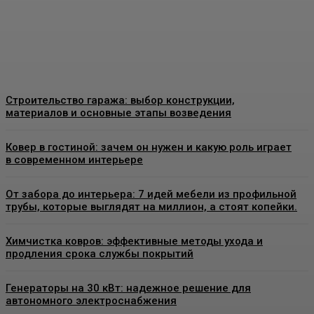
знать перед установкой
Admin
-
26 Июня, 2026
Строительство гаража: выбор конструкции,
материалов и основные этапы возведения
Ковер в гостиной: зачем он нужен и какую роль играет
в современном интерьере
От забора до интерьера: 7 идей мебели из профильной
трубы, которые выглядят на миллион, а стоят копейки.
Химчистка ковров: эффективные методы ухода и
продления срока службы покрытий
Генераторы на 30 кВт: надежное решение для
автономного электроснабжения