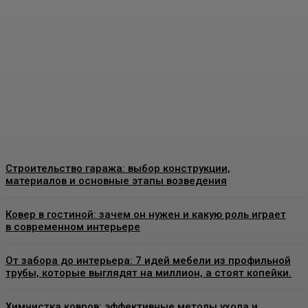
Москве: как выбрать
качественные
конструкции и что важно
знать перед установкой
Admin
-
26 Июня, 2026
Строительство гаража: выбор конструкции,
материалов и основные этапы возведения
Ковер в гостиной: зачем он нужен и какую роль играет
в современном интерьере
От забора до интерьера: 7 идей мебели из профильной
трубы, которые выглядят на миллион, а стоят копейки.
Химчистка ковров: эффективные методы ухода и