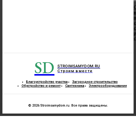
в
п
с
с
SD
STROIMSAMYDOM.RU
Строим вместе
Благоустройство участка
Загородное строительство
Обустройство и ремонт
Сантехника
Электрооборудование
© 2026 Stroimsamydom.ru. Все права защищены.