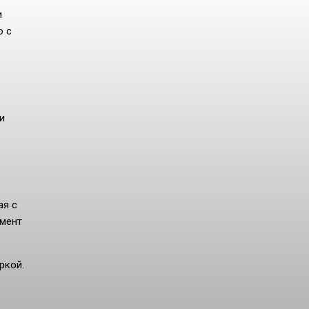
и
о с
и
ая с
умент
ркой.