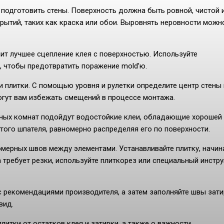
подготовить стены. Поверхность должна быть ровной, чистой 
крытий, таких как краска или обои. Выровнять неровности можн
чит лучшее сцепление клея с поверхностью. Используйте
 чтобы предотвратить поражение mold’ю.
 плитки. С помощью уровня и рулетки определите центр стены 
огут вам избежать смещений в процессе монтажа.
нных комнат подойдут водостойкие клеи, обладающие хорошей
атого шпателя, равномерно распределяя его по поверхности.
омерных швов между элементами. Устанавливайте плитку, начин
а требует резки, используйте плиткорез или специальный инстр
с рекомендациями производителя, а затем заполняйте швы зати
вид.
итки от остатков клея и затирки, а также о важности