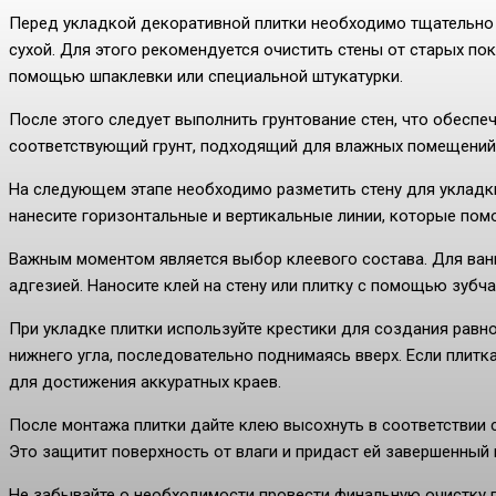
Перед укладкой декоративной плитки необходимо тщательно 
сухой. Для этого рекомендуется очистить стены от старых по
помощью шпаклевки или специальной штукатурки.
После этого следует выполнить грунтование стен, что обеспе
соответствующий грунт, подходящий для влажных помещений,
На следующем этапе необходимо разметить стену для укладки
нанесите горизонтальные и вертикальные линии, которые пом
Важным моментом является выбор клеевого состава. Для ва
адгезией. Наносите клей на стену или плитку с помощью зубч
При укладке плитки используйте крестики для создания равн
нижнего угла, последовательно поднимаясь вверх. Если плитк
для достижения аккуратных краев.
После монтажа плитки дайте клею высохнуть в соответствии 
Это защитит поверхность от влаги и придаст ей завершенный 
Не забывайте о необходимости провести финальную очистку пл