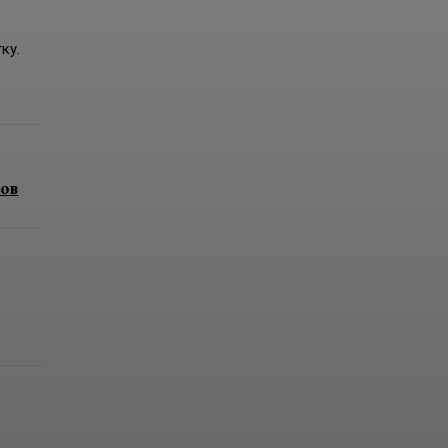
ку.
лов