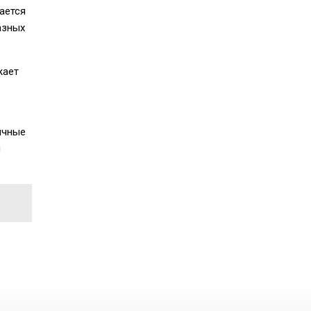
ается
азных
жает
ичные
и