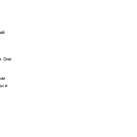
ий
х. Они
ным
ры и