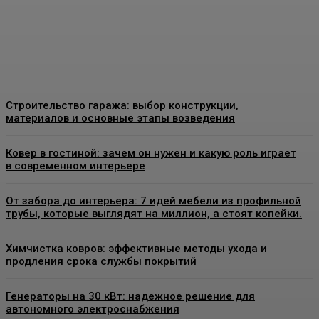
знать перед установкой
Admin
-
26 Июня, 2026
Строительство гаража: выбор конструкции,
материалов и основные этапы возведения
Ковер в гостиной: зачем он нужен и какую роль играет
в современном интерьере
От забора до интерьера: 7 идей мебели из профильной
трубы, которые выглядят на миллион, а стоят копейки.
Химчистка ковров: эффективные методы ухода и
продления срока службы покрытий
Генераторы на 30 кВт: надежное решение для
автономного электроснабжения