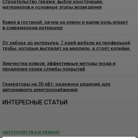
Строительство гаража: выбор конструкции,
материалов и основные этапы возведения
Ковер в гостиной: зачем он нужен и какую роль играет
в современном интерьере
От забора до интерьера: 7 идей мебели из профильной
трубы, которые выглядят на миллион, а стоят копейки.
Химчистка ковров: эффективные методы ухода и
продления срока службы покрытий
Генераторы на 30 кВт: надежное решение для
автономного электроснабжения
ИНТЕРЕСНЫЕ СТАТЬИ
ОБУСТРОЙСТВО И РЕМОНТ