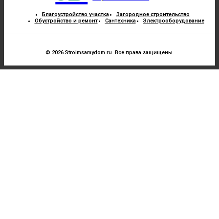
Благоустройство участка
Загородное строительство
Обустройство и ремонт
Сантехника
Электрооборудование
© 2026 Stroimsamydom.ru. Все права защищены.