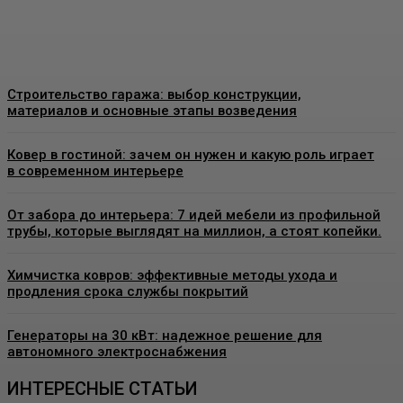
Admin
-
26 Июня, 2026
Строительство гаража: выбор конструкции,
материалов и основные этапы возведения
Ковер в гостиной: зачем он нужен и какую роль играет
в современном интерьере
От забора до интерьера: 7 идей мебели из профильной
трубы, которые выглядят на миллион, а стоят копейки.
Химчистка ковров: эффективные методы ухода и
продления срока службы покрытий
Генераторы на 30 кВт: надежное решение для
автономного электроснабжения
ИНТЕРЕСНЫЕ СТАТЬИ