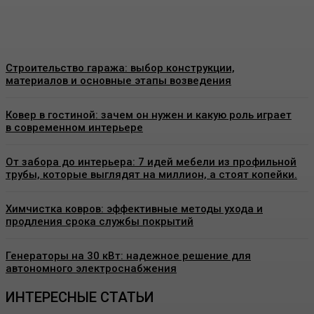
Admin
-
26 Июня, 2026
Строительство гаража: выбор конструкции,
материалов и основные этапы возведения
Ковер в гостиной: зачем он нужен и какую роль играет
в современном интерьере
От забора до интерьера: 7 идей мебели из профильной
трубы, которые выглядят на миллион, а стоят копейки.
Химчистка ковров: эффективные методы ухода и
продления срока службы покрытий
Генераторы на 30 кВт: надежное решение для
автономного электроснабжения
ИНТЕРЕСНЫЕ СТАТЬИ