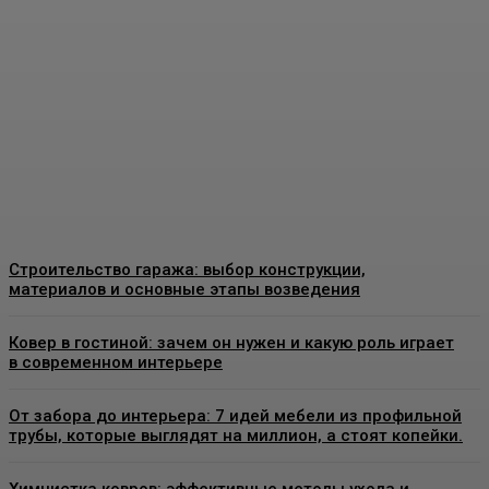
Москве: как выбрать
качественные
конструкции и что важно
знать перед установкой
Admin
-
26 Июня, 2026
Строительство гаража: выбор конструкции,
материалов и основные этапы возведения
Ковер в гостиной: зачем он нужен и какую роль играет
в современном интерьере
От забора до интерьера: 7 идей мебели из профильной
трубы, которые выглядят на миллион, а стоят копейки.