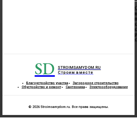
в
п
с
с
SD
STROIMSAMYDOM.RU
Строим вместе
Благоустройство участка
Загородное строительство
Обустройство и ремонт
Сантехника
Электрооборудование
© 2026 Stroimsamydom.ru. Все права защищены.