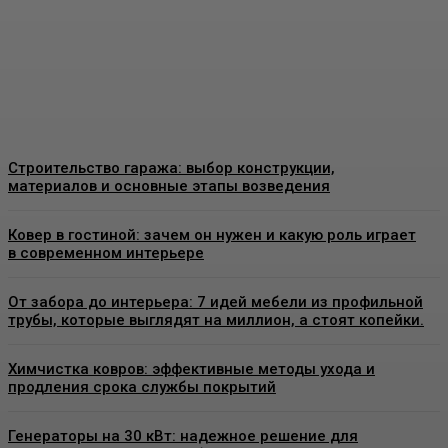
конструкции и что важно
знать перед установкой
Admin
-
26 Июня, 2026
Строительство гаража: выбор конструкции,
материалов и основные этапы возведения
Ковер в гостиной: зачем он нужен и какую роль играет
в современном интерьере
От забора до интерьера: 7 идей мебели из профильной
трубы, которые выглядят на миллион, а стоят копейки.
Химчистка ковров: эффективные методы ухода и
продления срока службы покрытий
Генераторы на 30 кВт: надежное решение для