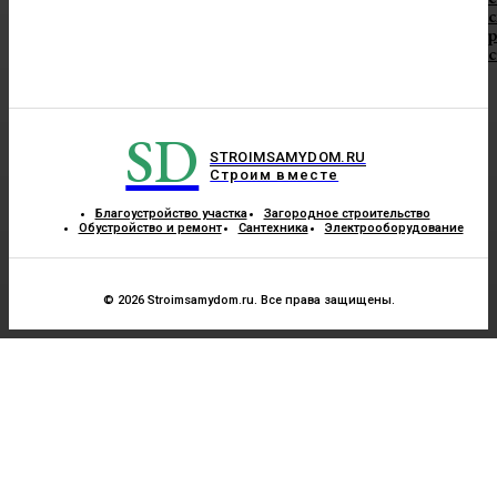
с
с
SD
STROIMSAMYDOM.RU
Строим вместе
Благоустройство участка
Загородное строительство
Обустройство и ремонт
Сантехника
Электрооборудование
© 2026 Stroimsamydom.ru. Все права защищены.