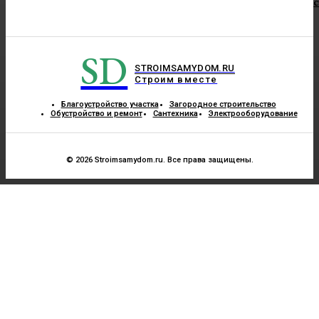
с
SD
STROIMSAMYDOM.RU
Строим вместе
Благоустройство участка
Загородное строительство
Обустройство и ремонт
Сантехника
Электрооборудование
© 2026 Stroimsamydom.ru. Все права защищены.