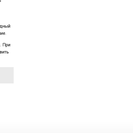
ь
одный
ие.
. При
вить