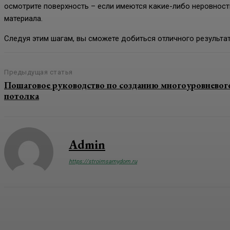
осмотрите поверхность – если имеются какие-либо неровност
материала.
Следуя этим шагам, вы сможете добиться отличного результа
Предыдущая статья
Пошаговое руководство по созданию многоуровневог
потолка
Admin
https://stroimsamydom.ru