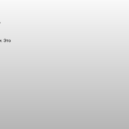
о
. Это