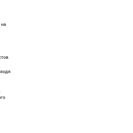
 на
стов.
ыходя
.
ого