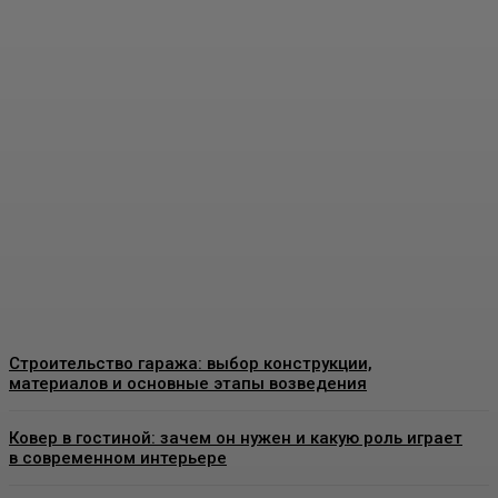
Пластиковые окна в
Москве: как выбрать
качественные
конструкции и что важно
знать перед установкой
Admin
-
26 Июня, 2026
Строительство гаража: выбор конструкции,
материалов и основные этапы возведения
Ковер в гостиной: зачем он нужен и какую роль играет
в современном интерьере