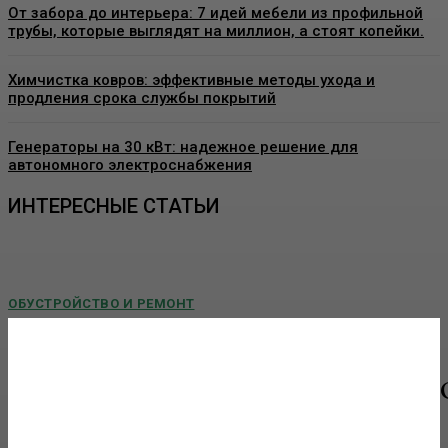
От забора до интерьера: 7 идей мебели из профильной
трубы, которые выглядят на миллион, а стоят копейки.
Химчистка ковров: эффективные методы ухода и
продления срока службы покрытий
Генераторы на 30 кВт: надежное решение для
автономного электроснабжения
ИНТЕРЕСНЫЕ СТАТЬИ
ОБУСТРОЙСТВО И РЕМОНТ
Пластиковые окна в Москве: как выбрать
качественные конструкции и что важно знать
перед установкой
Современные пластиковые окна давно стали стандартом для
квартир, частных домов, офисов и коммерческих помещений. Они
помогают поддерживать комфортный...