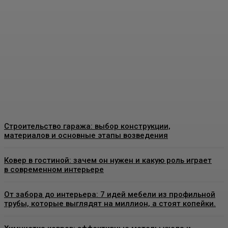
Москве: как выбрать
качественные
конструкции и что важно
знать перед установкой
Admin
-
26 Июня, 2026
Строительство гаража: выбор конструкции,
материалов и основные этапы возведения
Ковер в гостиной: зачем он нужен и какую роль играет
в современном интерьере
От забора до интерьера: 7 идей мебели из профильной
трубы, которые выглядят на миллион, а стоят копейки.