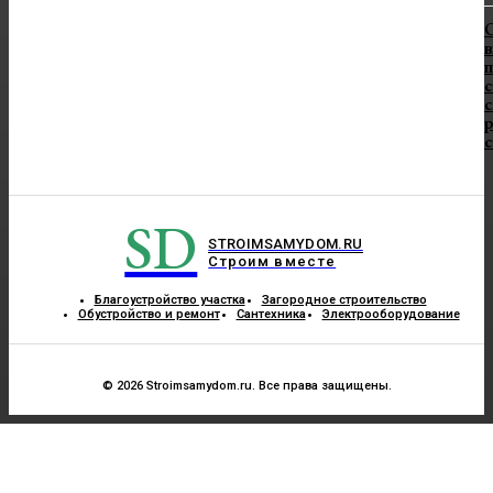
в
п
с
с
SD
STROIMSAMYDOM.RU
Строим вместе
Благоустройство участка
Загородное строительство
Обустройство и ремонт
Сантехника
Электрооборудование
© 2026 Stroimsamydom.ru. Все права защищены.