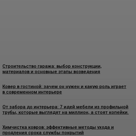
качественные
конструкции и что важно
знать перед установкой
Admin
-
26 Июня, 2026
Строительство гаража: выбор конструкции,
материалов и основные этапы возведения
Ковер в гостиной: зачем он нужен и какую роль играет
в современном интерьере
От забора до интерьера: 7 идей мебели из профильной
трубы, которые выглядят на миллион, а стоят копейки.
Химчистка ковров: эффективные методы ухода и
продления срока службы покрытий