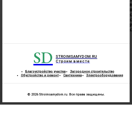
в
п
с
с
SD
STROIMSAMYDOM.RU
Строим вместе
Благоустройство участка
Загородное строительство
Обустройство и ремонт
Сантехника
Электрооборудование
© 2026 Stroimsamydom.ru. Все права защищены.