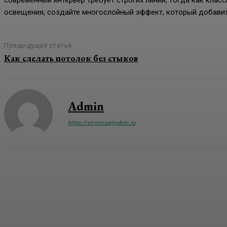
современный интерьер требует строгих линий, тогда как кла
освещения, создайте многослойный эффект, который добавит
Предыдущая статья
Как сделать потолок без стыков
Admin
https://stroimsamydom.ru