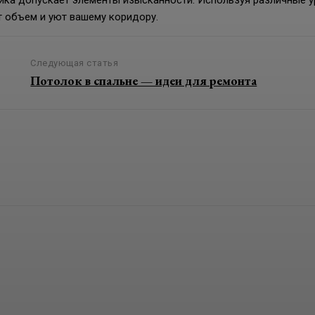
ссика допускает элементы изысканности. Используя различные 
 объем и уют вашему коридору.
Следующая статья
Потолок в спальне — идеи для ремонта