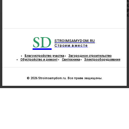
с
с
SD
STROIMSAMYDOM.RU
Строим вместе
Благоустройство участка
Загородное строительство
Обустройство и ремонт
Сантехника
Электрооборудование
© 2026 Stroimsamydom.ru. Все права защищены.