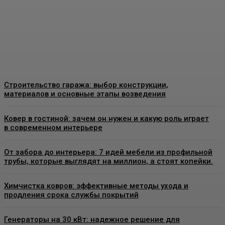
конструкции и что важно
знать перед установкой
Admin
-
26 Июня, 2026
Строительство гаража: выбор конструкции,
материалов и основные этапы возведения
Ковер в гостиной: зачем он нужен и какую роль играет
в современном интерьере
От забора до интерьера: 7 идей мебели из профильной
трубы, которые выглядят на миллион, а стоят копейки.
Химчистка ковров: эффективные методы ухода и
продления срока службы покрытий
Генераторы на 30 кВт: надежное решение для