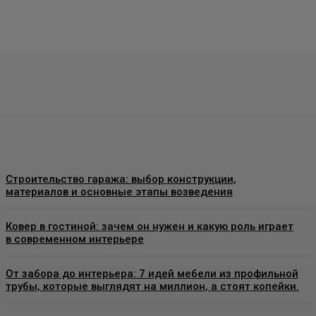
Москве: как выбрать
качественные
конструкции и что важно
знать перед установкой
Admin
-
26 Июня, 2026
Строительство гаража: выбор конструкции,
материалов и основные этапы возведения
Ковер в гостиной: зачем он нужен и какую роль играет
в современном интерьере
От забора до интерьера: 7 идей мебели из профильной
трубы, которые выглядят на миллион, а стоят копейки.