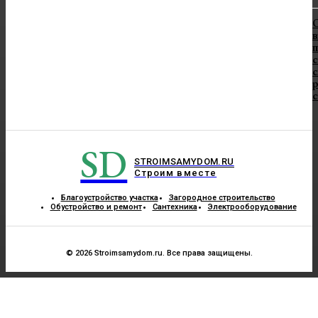
в
п
с
с
SD
STROIMSAMYDOM.RU
Строим вместе
Благоустройство участка
Загородное строительство
Обустройство и ремонт
Сантехника
Электрооборудование
© 2026 Stroimsamydom.ru. Все права защищены.