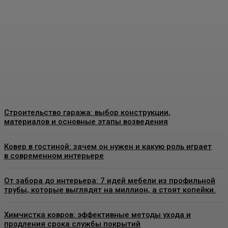
качественные
конструкции и что важно
знать перед установкой
Admin
-
26 Июня, 2026
Строительство гаража: выбор конструкции,
материалов и основные этапы возведения
Ковер в гостиной: зачем он нужен и какую роль играет
в современном интерьере
От забора до интерьера: 7 идей мебели из профильной
трубы, которые выглядят на миллион, а стоят копейки.
Химчистка ковров: эффективные методы ухода и
продления срока службы покрытий