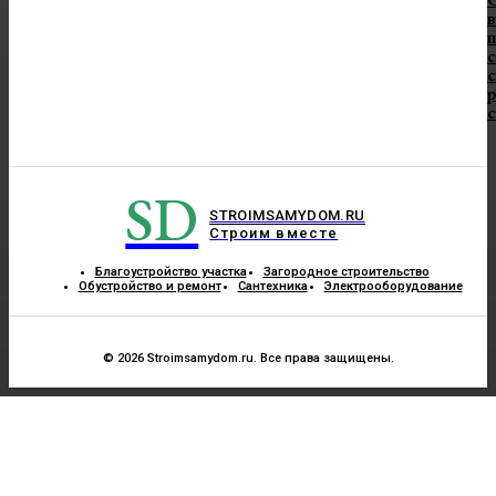
в
п
с
с
SD
STROIMSAMYDOM.RU
Строим вместе
Благоустройство участка
Загородное строительство
Обустройство и ремонт
Сантехника
Электрооборудование
© 2026 Stroimsamydom.ru. Все права защищены.