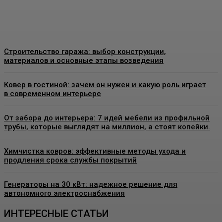
Admin
-
26 Июня, 2026
Строительство гаража: выбор конструкции,
материалов и основные этапы возведения
Ковер в гостиной: зачем он нужен и какую роль играет
в современном интерьере
От забора до интерьера: 7 идей мебели из профильной
трубы, которые выглядят на миллион, а стоят копейки.
Химчистка ковров: эффективные методы ухода и
продления срока службы покрытий
Генераторы на 30 кВт: надежное решение для
автономного электроснабжения
ИНТЕРЕСНЫЕ СТАТЬИ