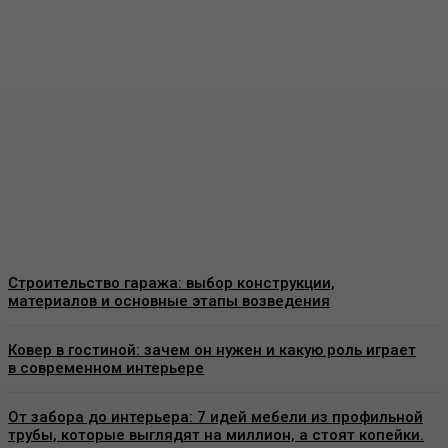
Пластиковые окна в
Москве: как выбрать
качественные
конструкции и что важно
знать перед установкой
Admin
-
26 Июня, 2026
Строительство гаража: выбор конструкции,
материалов и основные этапы возведения
Ковер в гостиной: зачем он нужен и какую роль играет
в современном интерьере
От забора до интерьера: 7 идей мебели из профильной
трубы, которые выглядят на миллион, а стоят копейки.