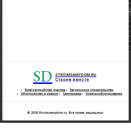
в
п
с
с
SD
STROIMSAMYDOM.RU
Строим вместе
Благоустройство участка
Загородное строительство
Обустройство и ремонт
Сантехника
Электрооборудование
© 2026 Stroimsamydom.ru. Все права защищены.