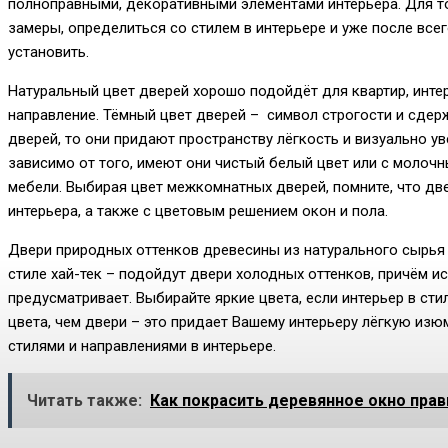
полноправными, декоративными элементами интерьера. Для т
замеры, определиться со стилем в интерьере и уже после всег
установить.
Натуральный цвет дверей хорошо подойдёт для квартир, интер
направление. Тёмный цвет дверей – символ строгости и сдерж
дверей, то они придают пространству лёгкость и визуально у
зависимо от того, имеют они чистый белый цвет или с молоч
мебели. Выбирая цвет межкомнатных дверей, помните, что д
интерьера, а также с цветовым решением окон и пола.
Двери природных оттенков древесины из натурального сырья 
стиле хай-тек – подойдут двери холодных оттенков, причём и
предусматривает. Выбирайте яркие цвета, если интерьер в ст
цвета, чем двери – это придает Вашему интерьеру лёгкую из
стилями и направлениями в интерьере.
Читать также:
Как покрасить деревянное окно пра