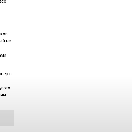
все
нков
ей не
ами
рьер в
угого
бым