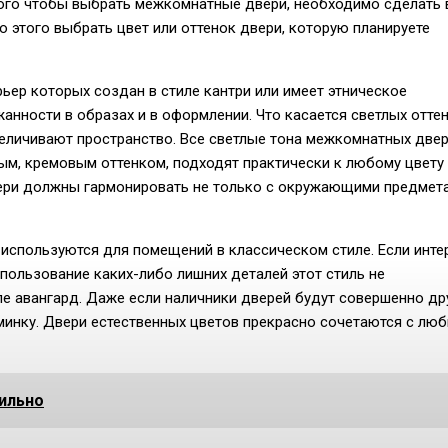
ого чтобы выбрать межкомнатные двери, необходимо сделать 
о этого выбрать цвет или оттенок двери, которую планируете
ьер которых создан в стиле кантри или имеет этническое
анности в образах и в оформлении. Что касается светлых отте
величивают пространство. Все светлые тона межкомнатных двер
ным, кремовым оттенком, подходят практически к любому цвету
вери должны гармонировать не только с окружающими предмет
используются для помещений в классическом стиле. Если инте
спользование каких-либо лишних деталей этот стиль не
иле авангард. Даже если наличники дверей будут совершенно др
юминку. Двери естественных цветов прекрасно сочетаются с лю
вильно