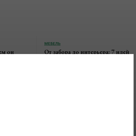
МЕБЕЛЬ
ем он
От забора до интерьера: 7 идей
грает в
мебели из профильной трубы,
ре
которые выглядят на миллион,
а стоят копейки.
ся центральным
. Именно
Магия грубого металла в уютном доме Когда
 после
мы слышим словосочетание «промышленный
...
дизайн», воображение часто рисует холодные
заводские цеха или...