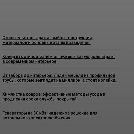
и что важно знать перед установкой
Admin
-
26 Июня, 2026
Строительство гаража: выбор конструкции,
материалов и основные этапы возведения
Ковер в гостиной: зачем он нужен и какую роль играет
в современном интерьере
От забора до интерьера: 7 идей мебели из профильной
трубы, которые выглядят на миллион, а стоят копейки.
Химчистка ковров: эффективные методы ухода и
продления срока службы покрытий
Генераторы на 30 кВт: надежное решение для
автономного электроснабжения