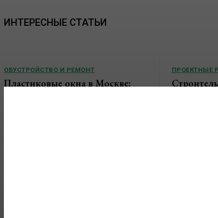
ИНТЕРЕСНЫЕ СТАТЬИ
ОБУСТРОЙСТВО И РЕМОНТ
ПРОЕКТНЫЕ 
Пластиковые окна в Москве:
Строитель
как выбрать качественные
конструкц
конструкции и что важно знать
основные 
перед установкой
Гараж давно п
местом для хра
Современные пластиковые окна давно стали
нередко испол
стандартом для квартир, частных домов,
помещения для.
офисов и коммерческих помещений. Они
помогают поддерживать комфортный...