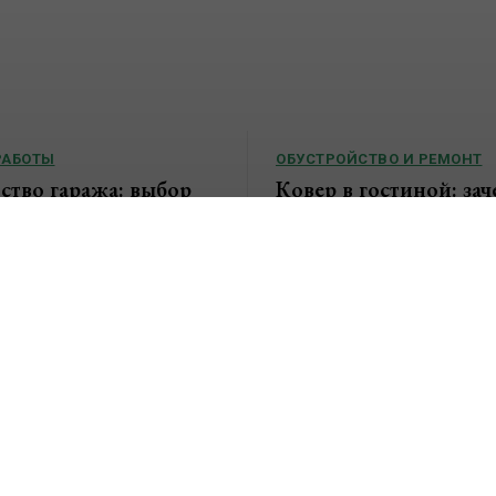
РАБОТЫ
ОБУСТРОЙСТВО И РЕМОНТ
ство гаража: выбор
Ковер в гостиной: зач
ии, материалов и
нужен и какую роль и
этапы возведения
современном интерье
ерестал быть исключительно
Гостиная традиционно считает
нения автомобиля. Сегодня его
помещением дома или квартиры
ьзуют в качестве мастерской,
здесь собираются члены семьи
..
рабочего дня, принимают гостей,