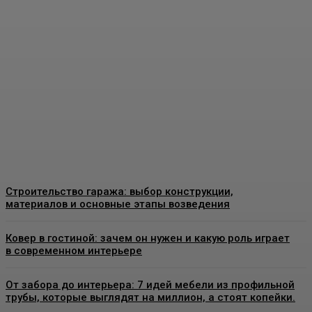
Пластиковые окна в
Москве: как выбрать
качественные
конструкции и что важно
знать перед установкой
Admin
-
26 Июня, 2026
Строительство гаража: выбор конструкции,
материалов и основные этапы возведения
Ковер в гостиной: зачем он нужен и какую роль играет
в современном интерьере
От забора до интерьера: 7 идей мебели из профильной
трубы, которые выглядят на миллион, а стоят копейки.