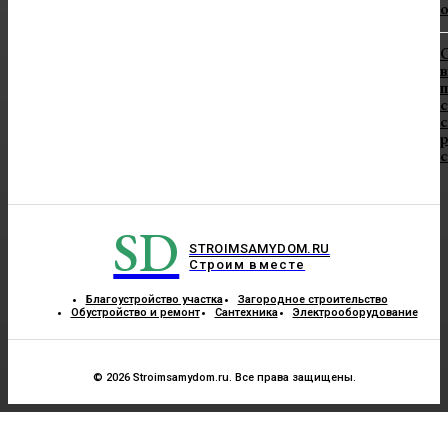
в
п
с
с
SD
STROIMSAMYDOM.RU
Строим вместе
Благоустройство участка
Загородное строительство
Обустройство и ремонт
Сантехника
Электрооборудование
© 2026 Stroimsamydom.ru. Все права защищены.