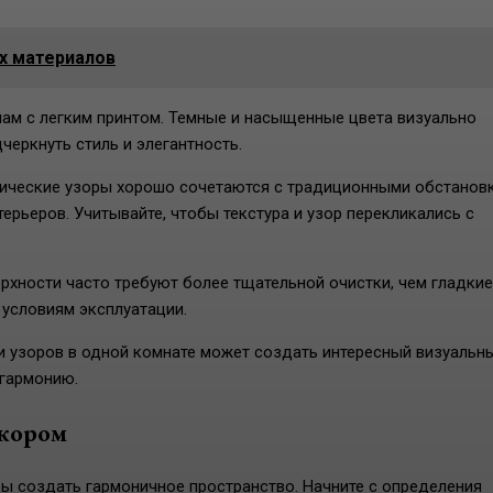
х материалов
нам с легким принтом. Темные и насыщенные цвета визуально
еркнуть стиль и элегантность.
ссические узоры хорошо сочетаются с традиционными обстанов
рьеров. Учитывайте, чтобы текстура и узор перекликались с
рхности часто требуют более тщательной очистки, чем гладкие
 условиям эксплуатации.
 и узоров в одной комнате может создать интересный визуальн
 гармонию.
екором
бы создать гармоничное пространство. Начните с определения