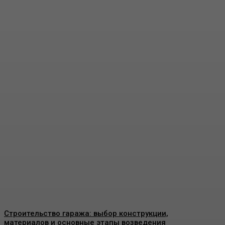
Пластиковые окна в
Москве: как выбрать
качественные
конструкции и что важно
знать перед установкой
Admin
-
26 Июня, 2026
Строительство гаража: выбор конструкции,
материалов и основные этапы возведения