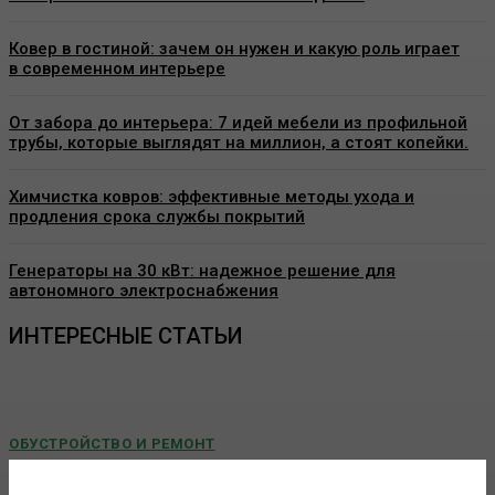
Ковер в гостиной: зачем он нужен и какую роль играет
в современном интерьере
От забора до интерьера: 7 идей мебели из профильной
трубы, которые выглядят на миллион, а стоят копейки.
Химчистка ковров: эффективные методы ухода и
продления срока службы покрытий
Генераторы на 30 кВт: надежное решение для
автономного электроснабжения
ИНТЕРЕСНЫЕ СТАТЬИ
ОБУСТРОЙСТВО И РЕМОНТ
Пластиковые окна в Москве: как выбрать