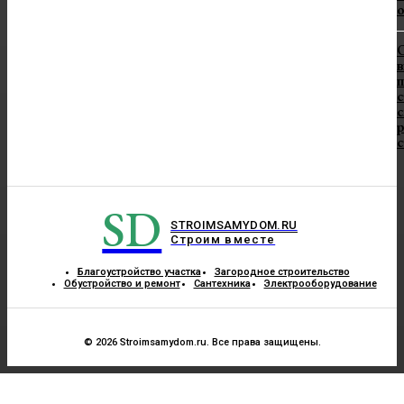
в
п
с
с
SD
STROIMSAMYDOM.RU
Строим вместе
Благоустройство участка
Загородное строительство
Обустройство и ремонт
Сантехника
Электрооборудование
© 2026 Stroimsamydom.ru. Все права защищены.