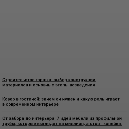
Пластиковые окна в
Москве: как выбрать
качественные
конструкции и что важно
знать перед установкой
Admin
-
26 Июня, 2026
Строительство гаража: выбор конструкции,
материалов и основные этапы возведения
Ковер в гостиной: зачем он нужен и какую роль играет
в современном интерьере
От забора до интерьера: 7 идей мебели из профильной
трубы, которые выглядят на миллион, а стоят копейки.