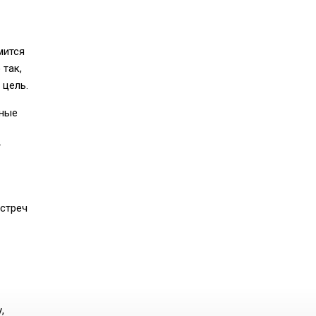
мится
 так,
 цель.
бные
т
встреч
,