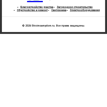
Благоустройство участка
Загородное строительство
Обустройство и ремонт
Сантехника
Электрооборудование
© 2026 Stroimsamydom.ru. Все права защищены.