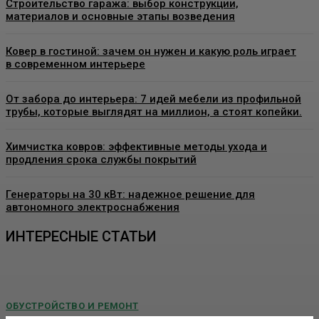
Строительство гаража: выбор конструкции,
материалов и основные этапы возведения
Ковер в гостиной: зачем он нужен и какую роль играет
в современном интерьере
От забора до интерьера: 7 идей мебели из профильной
трубы, которые выглядят на миллион, а стоят копейки.
Химчистка ковров: эффективные методы ухода и
продления срока службы покрытий
Генераторы на 30 кВт: надежное решение для
автономного электроснабжения
ИНТЕРЕСНЫЕ СТАТЬИ
ОБУСТРОЙСТВО И РЕМОНТ