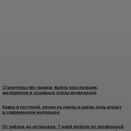
Пластиковые окна в
Москве: как выбрать
качественные
конструкции и что важно
знать перед установкой
Admin
-
26 Июня, 2026
Строительство гаража: выбор конструкции,
материалов и основные этапы возведения
Ковер в гостиной: зачем он нужен и какую роль играет
в современном интерьере
От забора до интерьера: 7 идей мебели из профильной