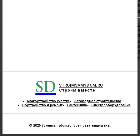
в
в
п
с
с
SD
STROIMSAMYDOM.RU
Строим вместе
Благоустройство участка
Загородное строительство
Обустройство и ремонт
Сантехника
Электрооборудование
© 2026 Stroimsamydom.ru. Все права защищены.