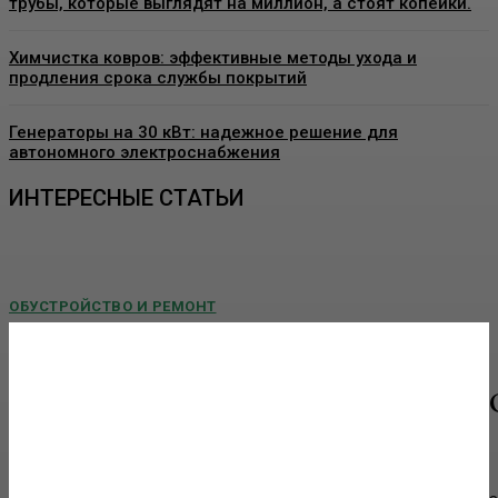
трубы, которые выглядят на миллион, а стоят копейки.
Химчистка ковров: эффективные методы ухода и
продления срока службы покрытий
Генераторы на 30 кВт: надежное решение для
автономного электроснабжения
ИНТЕРЕСНЫЕ СТАТЬИ
ОБУСТРОЙСТВО И РЕМОНТ
Пластиковые окна в Москве: как выбрать
качественные конструкции и что важно знать
перед установкой
Современные пластиковые окна давно стали стандартом для
квартир, частных домов, офисов и коммерческих помещений. Они
помогают поддерживать комфортный...