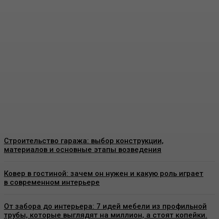
Пластиковые окна в
Москве: как выбрать
качественные
конструкции и что важно
знать перед установкой
Admin
-
26 Июня, 2026
Строительство гаража: выбор конструкции,
материалов и основные этапы возведения
Ковер в гостиной: зачем он нужен и какую роль играет
в современном интерьере
От забора до интерьера: 7 идей мебели из профильной
трубы, которые выглядят на миллион, а стоят копейки.