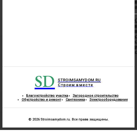
в
в
п
с
с
SD
STROIMSAMYDOM.RU
Строим вместе
Благоустройство участка
Загородное строительство
Обустройство и ремонт
Сантехника
Электрооборудование
© 2026 Stroimsamydom.ru. Все права защищены.