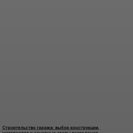
Пластиковые окна в
Москве: как выбрать
качественные
конструкции и что важно
знать перед установкой
Admin
-
26 Июня, 2026
Строительство гаража: выбор конструкции,
материалов и основные этапы возведения