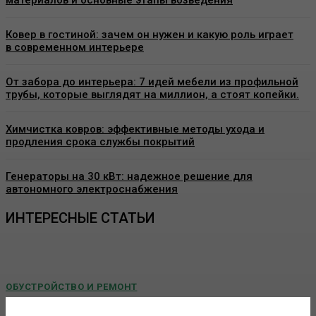
Ковер в гостиной: зачем он нужен и какую роль играет
в современном интерьере
От забора до интерьера: 7 идей мебели из профильной
трубы, которые выглядят на миллион, а стоят копейки.
Химчистка ковров: эффективные методы ухода и
продления срока службы покрытий
Генераторы на 30 кВт: надежное решение для
автономного электроснабжения
ИНТЕРЕСНЫЕ СТАТЬИ
ОБУСТРОЙСТВО И РЕМОНТ
Пластиковые окна в Москве: как выбрать