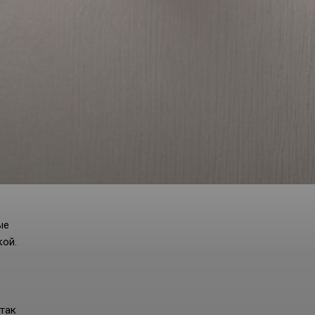
ые
кой.
 так