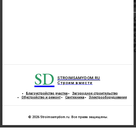
в
п
с
с
SD
STROIMSAMYDOM.RU
Строим вместе
Благоустройство участка
Загородное строительство
Обустройство и ремонт
Сантехника
Электрооборудование
© 2026 Stroimsamydom.ru. Все права защищены.