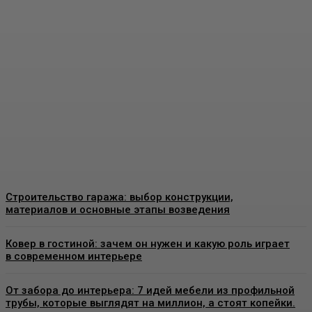
Пластиковые окна в
Москве: как выбрать
качественные
конструкции и что важно
знать перед установкой
Admin
-
26 Июня, 2026
Строительство гаража: выбор конструкции,
материалов и основные этапы возведения
Ковер в гостиной: зачем он нужен и какую роль играет
в современном интерьере
От забора до интерьера: 7 идей мебели из профильной
трубы, которые выглядят на миллион, а стоят копейки.