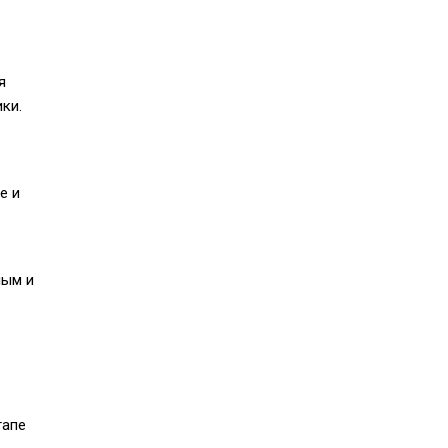
я
ки.
е и
ным и
тапе