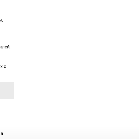
ы,
клей,
х с
 а