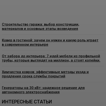
Admin
-
26 Июня, 2026
Строительство гаража: выбор конструкции,
материалов и основные этапы возведения
Ковер в гостиной: зачем он нужен и какую роль играет
в современном интерьере
От забора до интерьера: 7 идей мебели из профильной
трубы, которые выглядят на миллион, а стоят копейки.
Химчистка ковров: эффективные методы ухода и
продления срока службы покрытий
Генераторы на 30 кВт: надежное решение для
автономного электроснабжения
ИНТЕРЕСНЫЕ СТАТЬИ