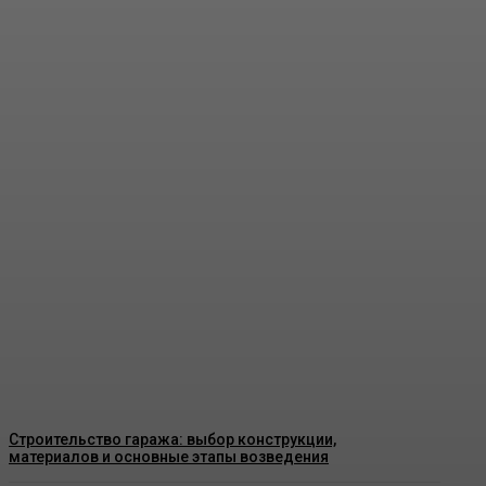
Пластиковые окна в Москве: как
выбрать качественные конструкции
и что важно знать перед установкой
Admin
-
26 Июня, 2026
Строительство гаража: выбор конструкции,
материалов и основные этапы возведения