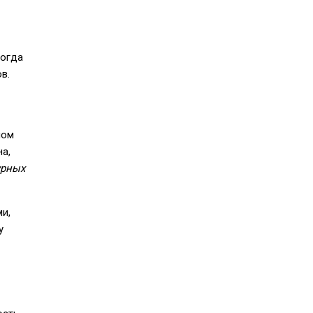
когда
в.
ном
а,
урных
и,
у